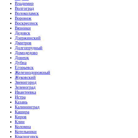
Владимир
Волгоград
Волоколамск
Воронеж
Воскресенск
Вязники
Дедовск
Дзержинский
Дмитров
Долгопрудный
Домодедово
Донецк
Дубна
Егорьевск
Железнодорожный
Жуковский
Звенигород
Зеленоград
Ивантеевка
Истра
Казань
Калининград
Кашира
Киров
Клин
Коломна
Котельники
Красногорск