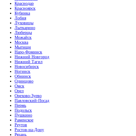
Краснодар
Красноярск
Кубинка
Лобня
Луховицы
Лыткарино
Люберцы
Можайск
Москва
Мытищи
Наро-Фоминск
Нижний Новгород
Нижний Тагил
Новосибирск
Ногинск
Обнинск
Одинцово
Омск
Орел
Орехово-Зуево
Павловский-Посад
Пермь
Подольск
Пушкино
Раменское
Реутов
Ростов-на-Дону
Рязань