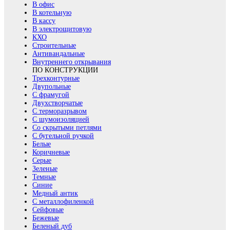
В офис
В котельную
В кассу
В электрощитовую
КХО
Строительные
Антивандальные
Внутреннего открывания
ПО КОНСТРУКЦИИ
Трехконтурные
Двупольные
С фрамугой
Двухстворчатые
С терморазрывом
С шумоизоляцией
Со скрытыми петлями
С бугельной ручкой
Белые
Коричневые
Серые
Зеленые
Темные
Синие
Медный антик
С металлофиленкой
Сейфовые
Бежевые
Беленый дуб