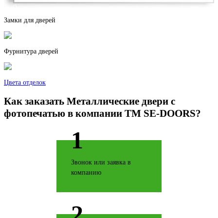
Замки для дверей
Дуб беленый
Фурнитура дверей
Цвета отделок
Как заказать Металлические двери с
фотопечатью в компании TM SE-DOORS?
Дуб филадельфия
1
Звонок или заявка в
компанию
Дуб натуральный
2