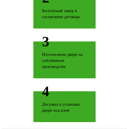
Бесплатный замер и
Дуб структурированный
составление договора
3
Дуб ясный
Изготовление двери на
собственном
производстве
4
Джатобо
Доставка и установка
двери под ключ