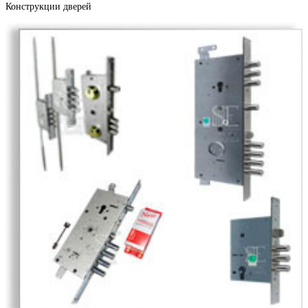
Бетон светлый
Конструкции дверей
Черное золото
Дерево софт
Дуб антик