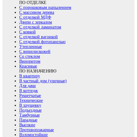
ПО ОТДЕЛКЕ
С порошковым напылением
С массивом дерева
С отделкой МДФ
Двери с зеркалом
С отделкой ламинатом
С ковкой
С отделкой вагонкой
С отделкой фотопанелью
Утепленные
С винилискожей
Со стеклом
Виноритом
Красивые
ПО НАЗНАЧЕНИЮ
В квартиру
В частный дом (уличные)
Для дачи
В коттедж
Решетчатые
Технические
В хрущевку
Подъездные
Тамбурные
Парадные
Высокие
Противопожарные
Взломостойкие