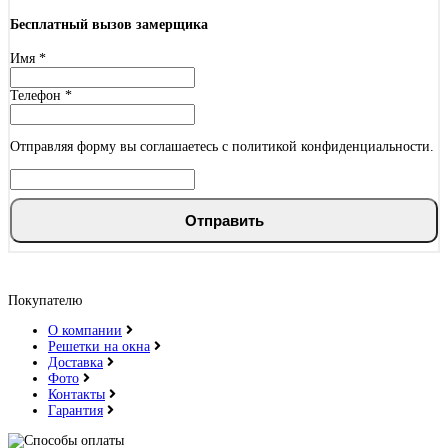
Ель карпатская
Бесплатный вызов замерщика
Имя
*
Телефон
*
Серый горизонт
Отправляя форму вы соглашаетесь с политикой конфиденциальности.
Отправить
Итальянский орех
Покупателю
О компании
Решетки на окна
Доставка
Фото
Контакты
Гарантия
Капучино